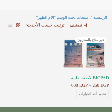
الرئيسية
/
منتجات تحت الوسم “الام الظهر”
تصنيف
غير متاح بالمخزون
BIOPAD لاصقة طبية
نطاق
600
EGP
–
250
EGP
السعر:
تحديد أحد الخيارات
من
خلال